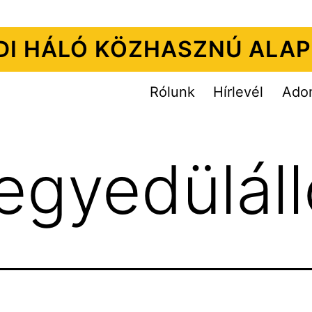
DI HÁLÓ KÖZHASZNÚ ALAP
Rólunk
Hírlevél
Ado
egyedülál