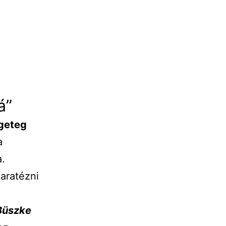
á”
ngeteg
a
a.
karatézni
Büszke