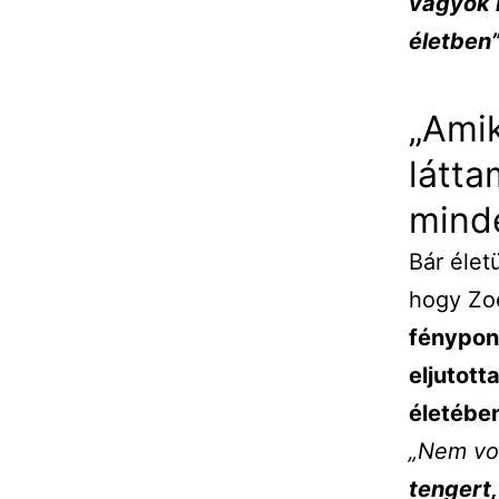
vagyok r
életben
„Amik
látta
mind
Bár élet
hogy Zo
fénypont
eljutott
életében
„Nem vo
tengert,