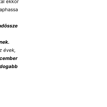
al ekkor
kaphassa
indössze
nek.
z évek,
ecember
ldogabb