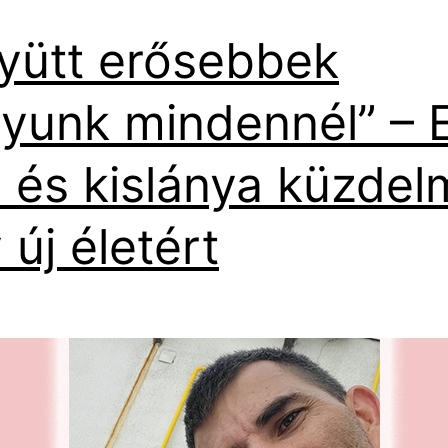
yütt erősebbek
yunk mindennél” – 
 és kislánya küzdel
 új életért