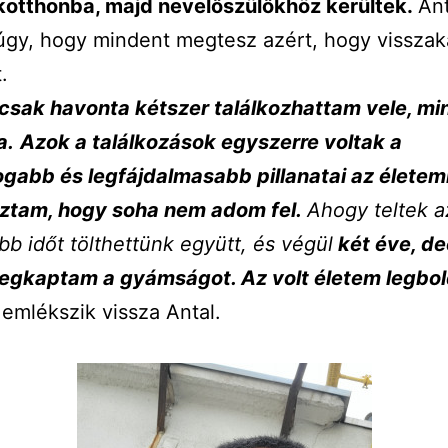
otthonba, majd nevelőszülőkhöz kerültek.
Ant
úgy, hogy mindent megtesz azért, hogy vissza
.
 csak havonta kétszer találkozhattam vele, m
a.
Azok a találkozások egyszerre voltak a
ogabb és legfájdalmasabb pillanatai az életem
oztam, hogy soha nem adom fel.
Ahogy teltek a
bb időt tölthettünk együtt, és végül
két éve, d
egkaptam a gyámságot. Az volt életem legbo
 emlékszik vissza Antal.