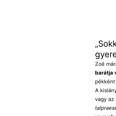
„Sokk
gyer
Zoé már
barátja 
pékként 
A kislán
vagy az
talpraes