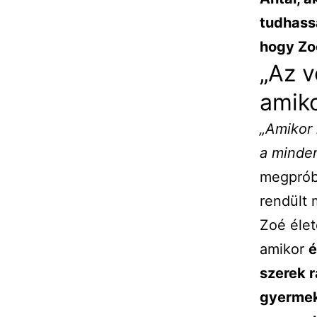
tudhassa
hogy Zoé
„Az v
amik
„Amikor 
a mind
megprób
rendült 
Zoé élet
amikor
é
szerek r
gyermeke