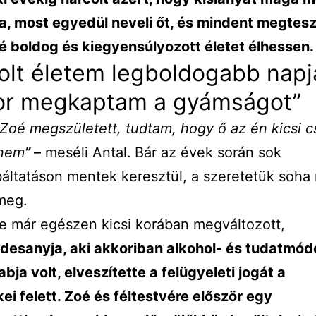
, most egyedül neveli őt, és mindent megtesz
 boldog és kiegyensúlyozott életet élhessen.
olt életem legboldogabb napj
or megkaptam a gyámságot”
Zoé megszületett, tudtam, hogy ő az én kicsi c
enem
”
– meséli Antal.
Bár az évek során sok
áltatáson mentek keresztül, a szeretetük soha
meg.
e már egészen kicsi korában megváltozott,
desanyja, aki akkoriban alkohol- és tudatmód
abja volt, elveszítette a felügyeleti jogát a
i felett. Zoé és féltestvére először egy