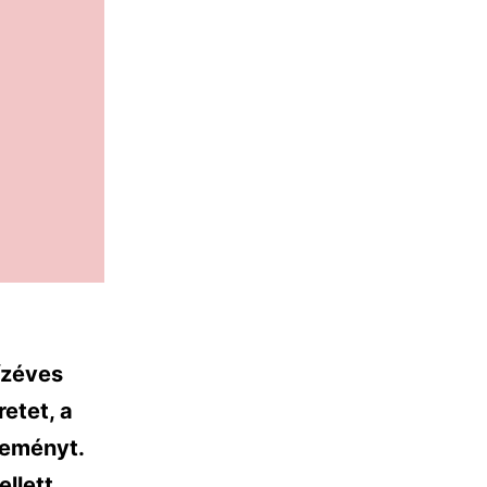
ízéves
etet, a
reményt.
ellett