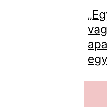
„Eg
vag
apa
egy