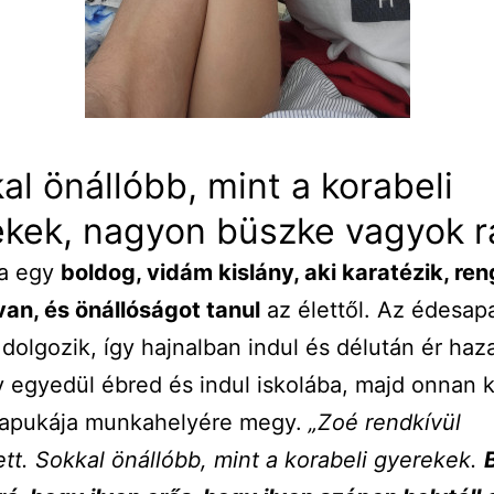
al önállóbb, mint a korabeli
ekek, nagyon büszke vagyok r
a egy
boldog, vidám kislány, aki karatézik, re
van, és önállóságot tanul
az élettől. Az édesap
dolgozik, így hajnalban indul és délután ér haz
y egyedül ébred és indul iskolába, majd onnan 
 apukája munkahelyére megy.
„Zoé rendkívül
ett. Sokkal önállóbb, mint a korabeli gyerekek.