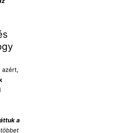
az
és
ogy
 azért,
k
l
áttuk a
többet