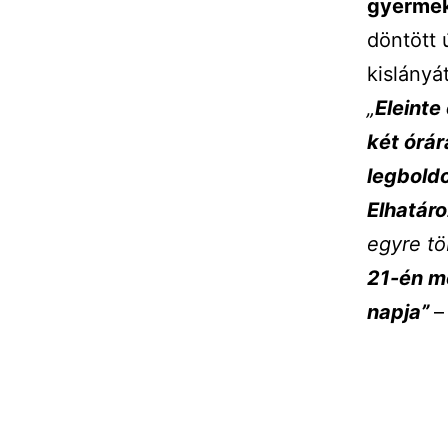
gyermek
döntött 
kislányát
„
Eleinte
két órár
legbold
Elhatár
egyre tö
21-én m
napja”
–