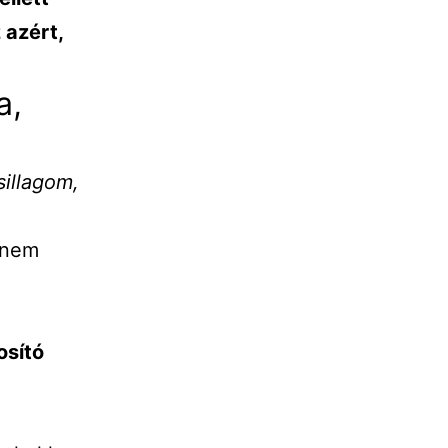
 azért,
a,
sillagom,
 nem
osító