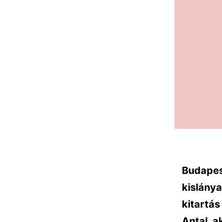
Budapest
kislánya
kitartá
Antal, a