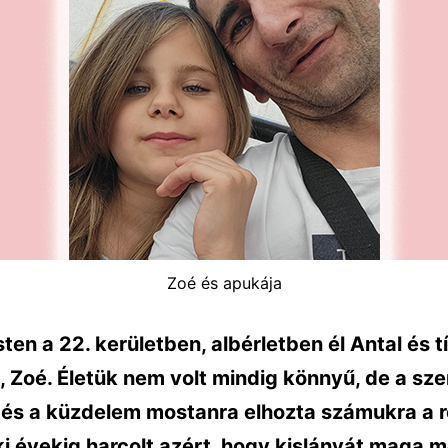
Zoé és apukája
en a 22. kerületben, albérletben él Antal és t
, Zoé. Életük nem volt mindig könnyű, de a szer
s és a küzdelem mostanra elhozta számukra a 
ki évekig harcolt azért, hogy kislányát maga m