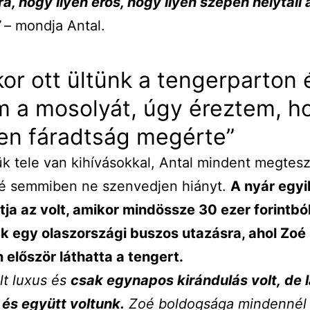
á, hogy ilyen erős, hogy ilyen szépen helytáll 
”
– mondja Antal.
or ott ültünk a tengerparton 
m a mosolyát, úgy éreztem, h
en fáradtság megérte”
ük tele van kihívásokkal, Antal mindent megtesz
é semmiben ne szenvedjen hiányt.
A nyár egyi
ja az volt, amikor mindössze 30 ezer forintbó
ak egy olaszországi buszos utazásra, ahol Zoé
 először láthatta a tengert.
lt luxus és
csak egynapos kirándulás volt, de l
 és együtt voltunk.
Zoé boldogsága mindennél 