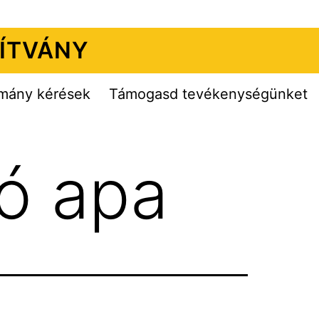
ÍTVÁNY
mány kérések
Támogasd tevékenységünket
ló apa