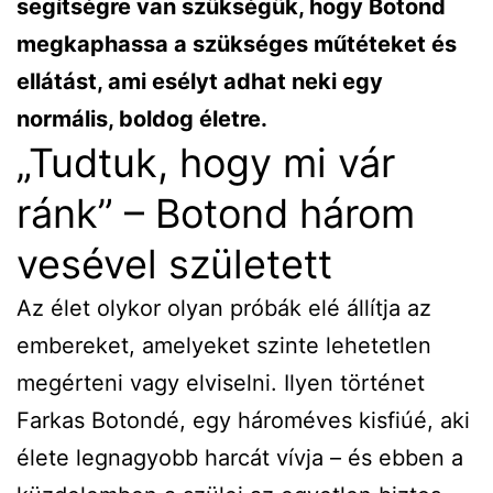
segítségre van szükségük, hogy Botond
megkaphassa a szükséges műtéteket és
ellátást, ami esélyt adhat neki egy
normális, boldog életre.
„Tudtuk, hogy mi vár
ránk” – Botond három
vesével született
Az élet olykor olyan próbák elé állítja az
embereket, amelyeket szinte lehetetlen
megérteni vagy elviselni. Ilyen történet
Farkas Botondé, egy hároméves kisfiúé, aki
élete legnagyobb harcát vívja – és ebben a