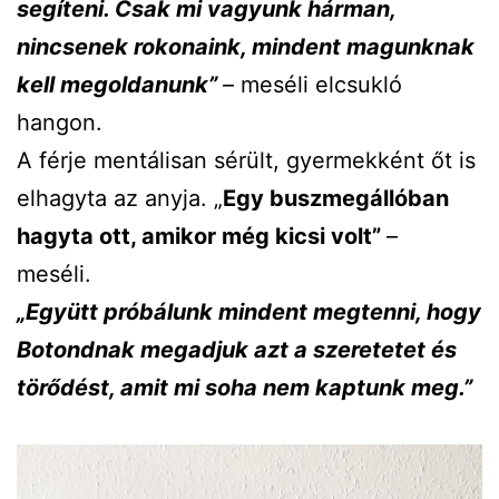
segíteni. Csak mi vagyunk hárman,
nincsenek rokonaink, mindent magunknak
kell megoldanunk”
– meséli elcsukló
hangon.
A férje mentálisan sérült, gyermekként őt is
elhagyta az anyja. „
Egy buszmegállóban
hagyta ott, amikor még kicsi volt”
–
meséli.
„Együtt próbálunk mindent megtenni, hogy
Botondnak megadjuk azt a szeretetet és
törődést, amit mi soha nem kaptunk meg.”