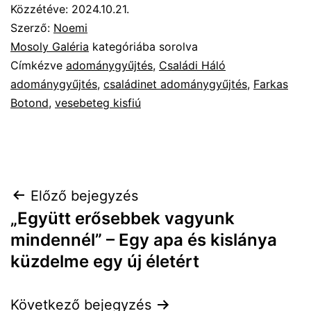
Közzétéve:
2024.10.21.
Szerző:
Noemi
Mosoly Galéria
kategóriába sorolva
Címkézve
adománygyűjtés
,
Családi Háló
adománygyűjtés
,
családinet adománygyűjtés
,
Farkas
Botond
,
vesebeteg kisfiú
Bejegyzés
Előző bejegyzés
„Együtt erősebbek vagyunk
navigáció
mindennél” – Egy apa és kislánya
küzdelme egy új életért
Következő bejegyzés