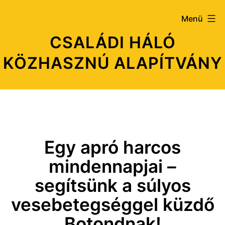
Ugrás
Menü
a
CSALÁDI HÁLÓ
tartalomhoz
KÖZHASZNÚ ALAPÍTVÁNY
Egy apró harcos
mindennapjai –
segítsünk a súlyos
vesebetegséggel küzdő
Botondnak!