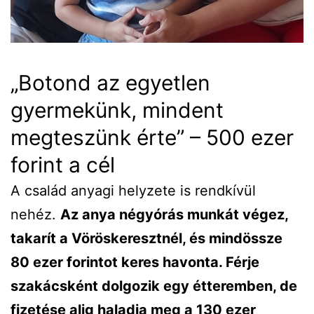
„Botond az egyetlen
gyermekünk, mindent
megteszünk érte” – 500 ezer
forint a cél
A család anyagi helyzete is rendkívül
nehéz.
Az anya négyórás munkát végez,
takarít a Vöröskeresztnél, és mindössze
80 ezer forintot keres havonta. Férje
szakácsként dolgozik egy étteremben, de
fizetése alig haladja meg a 130 ezer