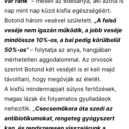
vár ránk”
– meséli az édesanya, aki azóta is
nap mint nap küzd kisfia egészségéért.
Botond három vesével született.
„A felső
veséje nem igazán működik, a jobb veséje
mindössze 10%-os, a bal pedig körülbelül
50%-os”
– folytatja az anya, hangjában
mérhetetlen aggodalommal. Az orvosok
szerint Botond két veséjét is el kell majd
távolítani, hogy megóvják az életét.
A kisfiú mindennapjait súlyos fertőzések,
magas lázak és folyamatos gyulladások
nehezítik.
„
Csecsemőkora óta szedi az
antibiotikumokat, rengeteg gyógyszert
kap, és rendszeresen visszajárunk a