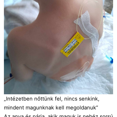
„Intézetben nőttünk fel, nincs senkink,
mindent magunknak kell megoldanuk”
Az anya és párja, akik maguk is nehéz sorsú