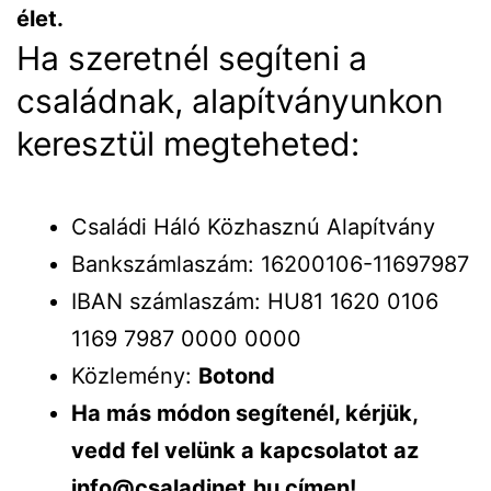
élet.
Ha szeretnél segíteni a
családnak, alapítványunkon
keresztül megteheted:
Családi Háló Közhasznú Alapítvány
Bankszámlaszám: 16200106-11697987
IBAN számlaszám: HU81 1620 0106
1169 7987 0000 0000
Közlemény:
Botond
Ha más módon segítenél, kérjük,
vedd fel velünk a kapcsolatot az
info@csaladinet.hu címen!