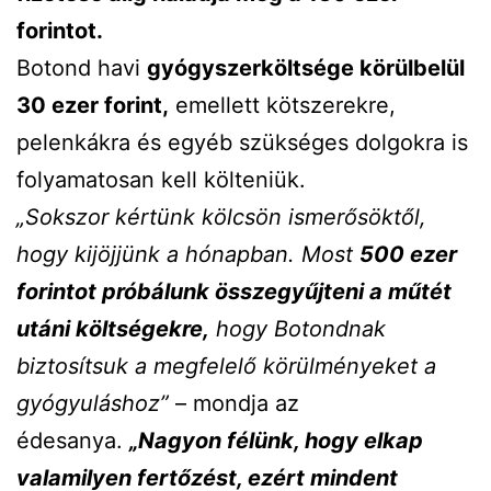
forintot.
Botond havi
gyógyszerköltsége körülbelül
30 ezer forint,
emellett kötszerekre,
pelenkákra és egyéb szükséges dolgokra is
folyamatosan kell költeniük.
„Sokszor kértünk kölcsön ismerősöktől,
hogy kijöjjünk a hónapban. Most
500 ezer
forintot próbálunk összegyűjteni a műtét
utáni költségekre,
hogy Botondnak
biztosítsuk a megfelelő körülményeket a
gyógyuláshoz”
– mondja az
édesanya.
„Nagyon félünk, hogy elkap
valamilyen fertőzést, ezért mindent